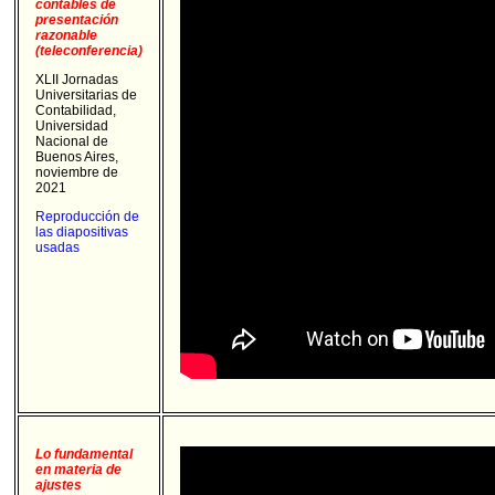
contables de
presentación
razonable
(teleconferencia)
XLII Jornadas
Universitarias de
Contabilidad,
Universidad
Nacional de
Buenos Aires,
noviembre de
2021
Reproducción de
las diapositivas
usadas
Lo fundamental
en materia de
ajustes