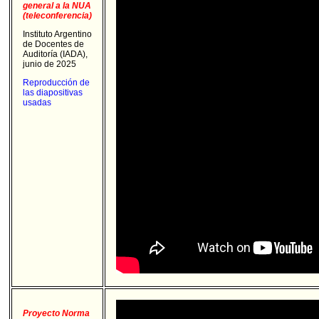
general a la NUA
(teleconferencia)
Instituto Argentino
de Docentes de
Auditoría (IADA),
junio de 2025
Reproducción de
las diapositivas
usadas
Proyecto Norma