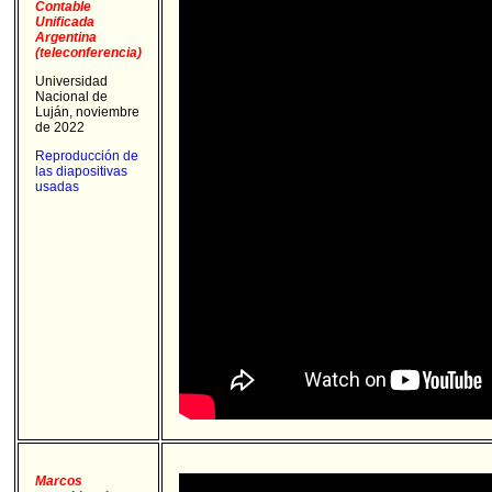
Contable
Unificada
Argentina
(teleconferencia)
Universidad
Nacional de
Luján, noviembre
de 2022
Reproducción de
las diapositivas
usadas
Marcos