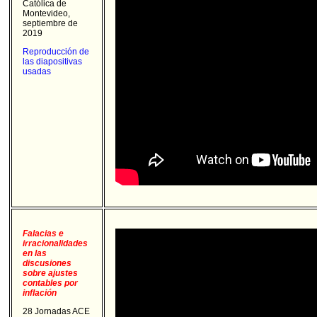
Católica de
Montevideo,
septiembre de
2019
Reproducción de
las diapositivas
usadas
Falacias e
irracionalidades
en las
discusiones
sobre ajustes
contables por
inflación
28 Jornadas ACE